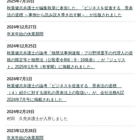
2025年7月10日
秋葉健志弁護士が編集執筆に参加した、「ビジネスを促進する 景表
法の道標 ～事例から読み説き導き出す解～」が出版されました
2024年12月27日
年末年始の休業期間
2024年12月25日
秋葉健志弁護士の論考「独禁法事例速報・プロ野球選手の代理人の資
格の限定等と独禁法（公取委令和6・9・19発表）」が『ジュリス
ト』2025年1月号（有斐閣）に掲載されました。
2024年7月1日
秋葉健志弁護士の論考「ビジネスを促進する 景表法の道標
（４）紹介に対する謝礼の景表法上の取扱い」が、会社法務A2Z
2024年7月号に掲載されました
2024年2月19日
村田 久尭弁護士が入所しました
2023年12月28日
年末年始の休業期間