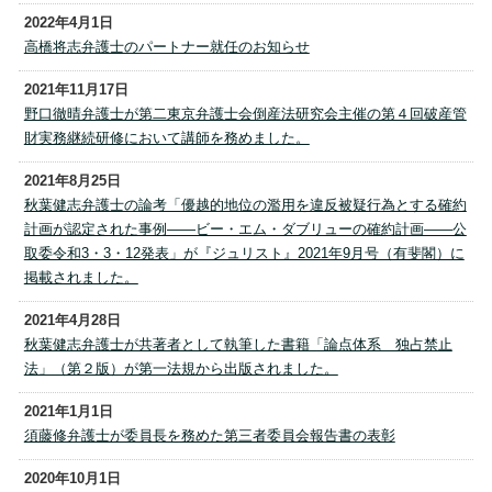
2022年4月1日
高橋将志弁護士のパートナー就任のお知らせ
2021年11月17日
野口徹晴弁護士が第二東京弁護士会倒産法研究会主催の第４回破産管
財実務継続研修において講師を務めました。
2021年8月25日
秋葉健志弁護士の論考「優越的地位の濫用を違反被疑行為とする確約
計画が認定された事例――ビー・エム・ダブリューの確約計画――公
取委令和3・3・12発表」が『ジュリスト』2021年9月号（有斐閣）に
掲載されました。
2021年4月28日
秋葉健志弁護士が共著者として執筆した書籍「論点体系 独占禁止
法」（第２版）が第一法規から出版されました。
2021年1月1日
須藤修弁護士が委員長を務めた第三者委員会報告書の表彰
2020年10月1日