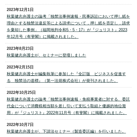
2023年12月1日
秋葉健志弁護士の論考「独禁法事例速報・民事訴訟において押し紙を
理由とする独禁法違反等による請求について，押し紙を否定し，請求
を棄却した事例」（福岡地判令和5・5・17）が『ジュリスト』2023
年12月号（有斐閣）に掲載されました。
2023年8月23日
秋葉健志弁護士が、セミナーに登壇しました
2023年2月15日
秋葉健志弁護士が編集執筆に参加した『全訂版 ビジネスを促進す
る 独禁法の道標』（第一法規株式会社）が発刊されました。
2022年10月25日
秋葉健志弁護士の論考「独禁法事例速報・免税事業者に対する、委託
代金について消費税相当額を差し引いて支払う取組と優越的地位濫
用」が『ジュリスト』2022年11月号（有斐閣）に掲載されました。
2022年10月7日
秋葉健志弁護士が、下請法セミナー（製造委託編）を行いました。