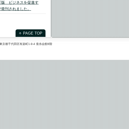
訂版 ビジネスを促進す
が発刊されました。
PAGE TOP
06 東京都千代田区有楽町1-9-4 蚕糸会館8階